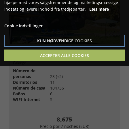
hjælpe med vores salgsfremmende og marketingsmæssige
indsats og levere indhold fra tredjeparter.
Læs mere
Cookie indstillinger
KUN NØDVENDIGE COOKIES
Mas Margarita (Todo) 23+2P
ACCEPTER ALLE COOKIES
Calonge
Número de
personas
23 (+2)
Dormitórios
11
Número de casa
104736
Baños
6
WIFI-Internet
Si
8,675
Précio por 7 noches (EUR)