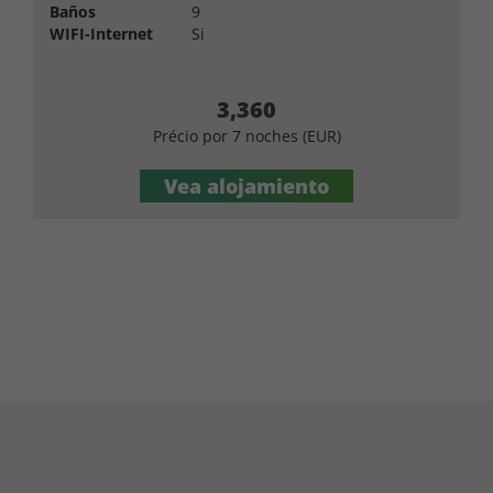
Baños
9
WIFI-Internet
Si
3,360
Précio por 7 noches (EUR)
Vea alojamiento