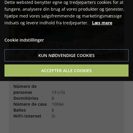
Dette websted benytter egne og tredjeparters cookies for at
fungere, analysere din brug af vores produkter og tjenester,
hjælpe med vores salgsfremmende og marketingsmæssige
indsats og levere indhold fra tredjeparter.
Læs mere
Cookie indstillinger
KUN NØDVENDIGE COOKIES
Masia Salto
ACCEPTER ALLE COOKIES
Berguedà
Número de
personas
19 (+5)
Dormitórios
8
Número de casa
10064
Baños
8
WIFI-Internet
Si