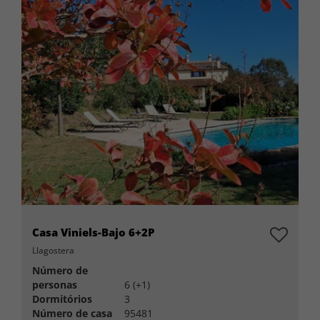
Casa Viniels-Bajo 6+2P
Llagostera
Número de
personas
6 (+1)
Dormitórios
3
Número de casa
95481