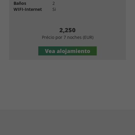
Baños
2
WIFI-Internet
Si
2,250
Précio por 7 noches (EUR)
Vea alojamiento