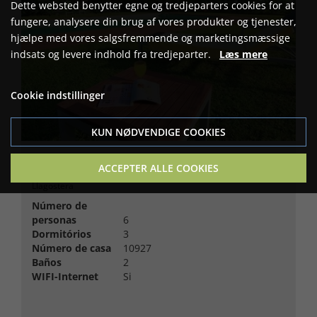
Dette websted benytter egne og tredjeparters cookies for at
fungere, analysere din brug af vores produkter og tjenester,
hjælpe med vores salgsfremmende og marketingsmæssige
indsats og levere indhold fra tredjeparter.
Læs mere
Cookie indstillinger
KUN NØDVENDIGE COOKIES
Can Garilla-Llorens
ACCEPTER ALLE COOKIES
Llagostera
Número de
personas
6
Dormitórios
3
Número de casa
10927
Baños
2
WIFI-Internet
Si