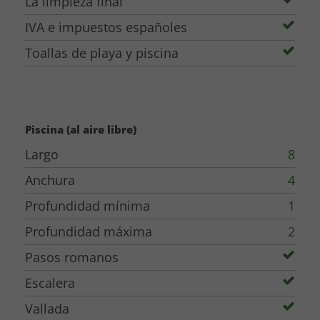
La limpieza final
museos de Figueres, Púbol y Portlligat.
IVA e impuestos españoles
Las cualidades de Can Bosquita
Toallas de playa y piscina
Casa rural privada en Cataluña, rodeada de
bosque y naturaleza
Preciosas vistas al valle del Brugent y a las
Piscina (al aire libre)
montañas de Les Guilleries
Finca privada de más de 4.000 m² de uso
Largo
8
exclusivo
Anchura
4
Dos edificios separados – ideal para varias
Profundidad mínima
1
familias
Profundidad máxima
2
8 dormitorios y 6 baños
Pasos romanos
Todos los dormitorios disponen de ventiladores
de techo con agradable efecto de aire
Escalera
acondicionado
Vallada