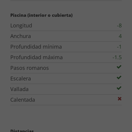
Piscina vallada de 8 x 4 metros
Gran zona de césped para fútbol, bádminton,
Piscina (interior o cubierta)
voleibol y baloncesto
Longitud
-8
Varias terrazas con sol y sombra
Anchura
4
Restaurante, panadería y supermercado a poca
distancia a pie
Profundidad mínima
-1
Posibilidad de llegar en transporte público
Profundidad máxima
-1.5
La vía ciclista Olot-Girona pasa cerca de la casa
Pasos romanos
Excelentes posibilidades de senderismo y ciclismo
Escalera
en La Garrotxa
Vallada
A unos 20 minutos de Olot y de la zona volcánica
A unos 35 minutos de las playas de la Costa Brava
Calentada
Fácil acceso a Girona, Barcelona y el triángulo Dalí
Alto nivel combinado con auténtico encanto
catalán
Distancias