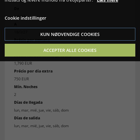
De
2/1/27
Cookie indstillinger
A
18/3/27
KUN NØDVENDIGE COOKIES
Précio por semana
4,590 EUR
ACCEPTER ALLE COOKIES
Précio Fin de Semana (2 noch.)
1,790 EUR
Précio por dia extra
750 EUR
Mín. Noches
2
Días de llegada
lun, mar, mié, jue, vie, sáb, dom
Días de salida
lun, mar, mié, jue, vie, sáb, dom