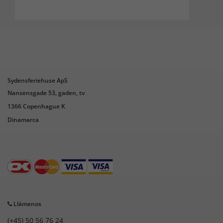
- - - ENGLISH TRANSLATION - - -
Strong points: Pleasant house, very well
maintained. We had a problem with the
oven which was replaced very quickly. Every
year, we are delighted with the quality of
the accommodation and the services offered
Sydensferiehuse ApS
by Sydens Feriehuse.
Nansensgade 53, gaden, tv
Attention point: we have young children and
1366 Copenhague K
this house, with its many stairs, height
Dinamarca
differences, etc., was not the best suited for
our group.
Llámenos
(+45) 50 56 76 24