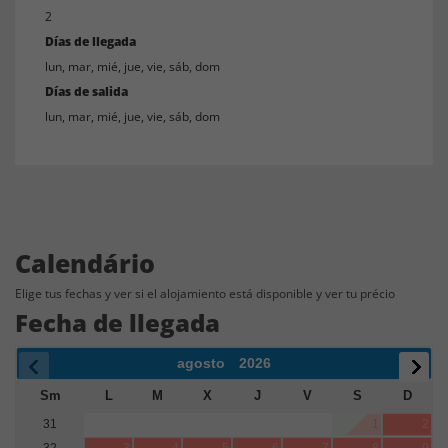
2
Días de llegada
lun, mar, mié, jue, vie, sáb, dom
Días de salida
lun, mar, mié, jue, vie, sáb, dom
Calendário
Elige tus fechas y ver si el alojamiento está disponible y ver tu précio
Fecha de llegada
agosto
2026
Sm
L
M
X
J
V
S
D
31
1
2
32
3
4
5
6
7
8
9