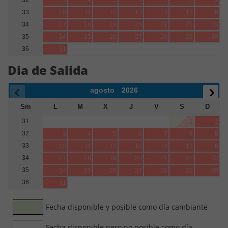
33
10
11
12
13
14
15
16
34
17
18
19
20
21
22
23
35
24
25
26
27
28
29
30
36
31
Dia de Salida
agosto
2026
Sm
L
M
X
J
V
S
D
31
1
2
32
3
4
5
6
7
8
9
33
10
11
12
13
14
15
16
34
17
18
19
20
21
22
23
35
24
25
26
27
28
29
30
36
31
Fecha disponible y posible como día cambiante
Fecha disponible pero no posible como día