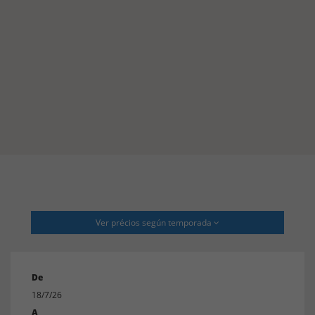
Ver précios según temporada
De
18/7/26
A