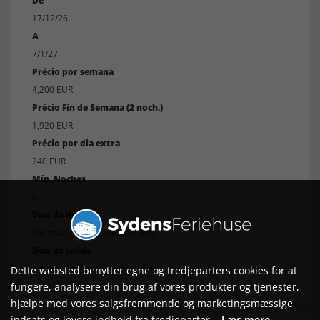
De
17/12/26
A
7/1/27
Précio por semana
4,200 EUR
Précio Fin de Semana (2 noch.)
1,920 EUR
Précio por dia extra
240 EUR
Mín. Noches
2
Días de llegada
lun, mar, mié, jue, vie, sáb, dom
Días de salida
lun, mar, mié, jue, vie, sáb, dom
Dette websted benytter egne og tredjeparters cookies for at
fungere, analysere din brug af vores produkter og tjenester,
hjælpe med vores salgsfremmende og marketingsmæssige
indsats og levere indhold fra tredjeparter.
Læs mere