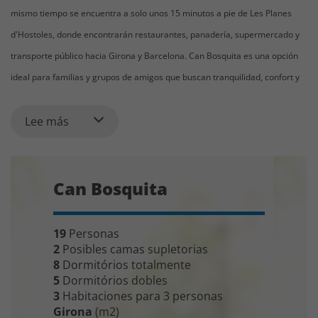
mismo tiempo se encuentra a solo unos 15 minutos a pie de Les Planes
d'Hostoles, donde encontrarán restaurantes, panadería, supermercado y
transporte público hacia Girona y Barcelona. Can Bosquita es una opción
ideal para familias y grupos de amigos que buscan tranquilidad, confort y
un ambiente catalán auténtico, sin depender del coche todos los días.
Lee más
Una casa auténtica de alto nivel
Can Bosquita significa “la casa en el pequeño bosque”, un nombre que
encaja perfectamente con su entorno tranquilo. La antigua propiedad
Can Bosquita
familiar fue cuidadosamente restaurada a partir de 2006, respetando la
arquitectura original y los detalles históricos de la casa. Hoy, Can Bosquita
es una casa rural con encanto y comodidad, donde muros de piedra, vigas
19
Personas
2
Posibles camas supletorias
de madera y elementos originales se combinan con instalaciones
8
Dormitórios totalmente
modernas. Todos los dormitorios disponen de
ventiladores de techo, que
5
Dormitórios dobles
crean una agradable circulación de aire con efecto de aire
3
Habitaciones para 3 personas
Girona
(m2)
acondicionado
durante los días calurosos de verano.