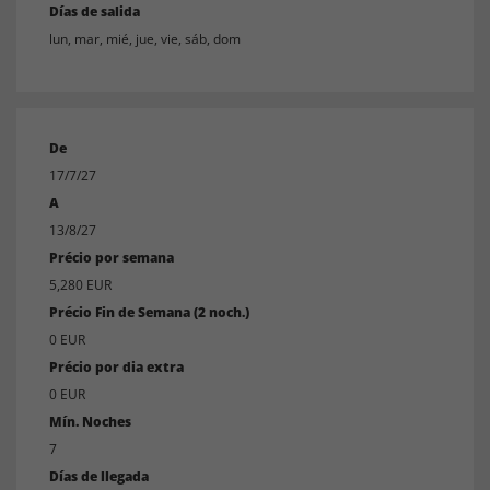
Días de salida
lun, mar, mié, jue, vie, sáb, dom
De
17/7/27
A
13/8/27
Précio por semana
5,280 EUR
Précio Fin de Semana (2 noch.)
0 EUR
Précio por dia extra
0 EUR
Mín. Noches
7
Días de llegada