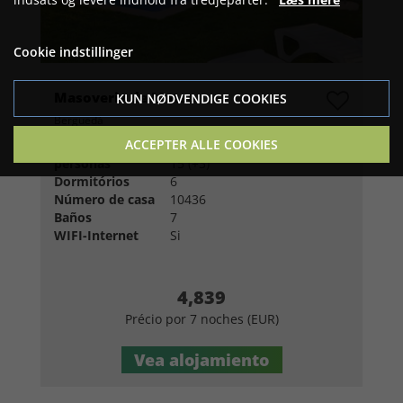
Cookie indstillinger
Masoveria de Mateo
KUN NØDVENDIGE COOKIES
Berguedà
ACCEPTER ALLE COOKIES
Número de
personas
15 (+3)
Dormitórios
6
Número de casa
10436
Baños
7
WIFI-Internet
Si
4,839
Précio por 7 noches (EUR)
Vea alojamiento