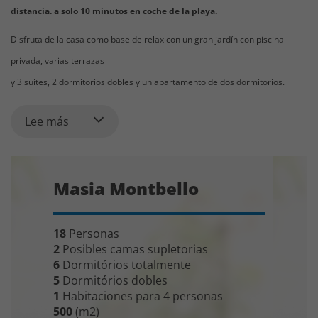
distancia. a solo 10 minutos en coche de la playa.
Disfruta de la casa como base de relax con un gran jardín con piscina
privada, varias terrazas
y 3 suites, 2 dormitorios dobles y un apartamento de dos dormitorios.
Estado:
Lee más
Es increíble ver qué tan privada es la casa, teniendo en cuenta que estarás
fuera de casa
corta distancia en coche de las playas de
Costa Daurada
y
Cambrils
con
Masia Montbello
restaurantes y tiendas. Y un poco más adelante tendrás las bonitas
ciudades de
Tarragona
y
Reus
.
18
Personas
Espacios al aire libre:
2
Posibles camas supletorias
Masía Montbello se encuentra en un
terreno de 165.000m2
con miles de
6
Dormitórios totalmente
olivos y árboles frutales. Los propietarios producen su propio aceite de
5
Dormitórios dobles
1
Habitaciones para 4 personas
oliva excelente. Desde el jardín de recreo de 2000 m2 con una gran piscina
500
(m2)