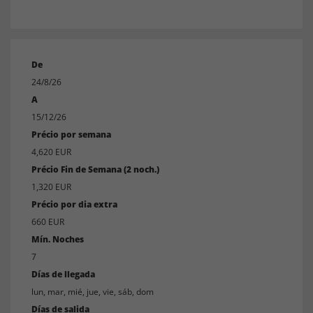
Gran piscina
WIFI-internet
Futbol y tenis de mesa
De
Lavadora lavar
24/8/26
Playa en; 10 minutos en coche
A
Ubicado; en una parcela de 165 000 m2 con miles
15/12/26
de olivos y árboles frutales
Précio por semana
4,620 EUR
Ubicación ideal para explorar Tarragona, rutas
Précio Fin de Semana (2 noch.)
del vino, ciclismo, senderismo y mucho más
1,320 EUR
Précio por dia extra
660 EUR
Mín. Noches
7
Días de llegada
lun, mar, mié, jue, vie, sáb, dom
Días de salida