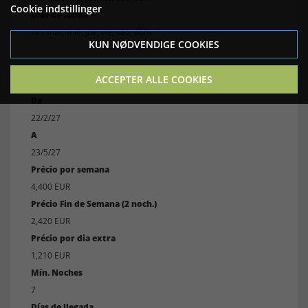
Cookie indstillinger
Días de salida
lun, mar, mié, jue, vie, sáb, dom
KUN NØDVENDIGE COOKIES
ACCEPTER ALLE COOKIES
De
22/2/27
A
23/5/27
Précio por semana
4,400 EUR
Précio Fin de Semana (2 noch.)
2,420 EUR
Précio por dia extra
1,210 EUR
Mín. Noches
7
Días de llegada