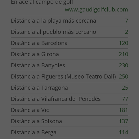
Enlace al campo de golf
orientado; oeste El apartamento tiene una sala de estar, TV vía satélite,
www.gaudigolfclub.com
una cocina totalmente equipada con vitrocerámica. 4 fogones, un horno
Distáncia a la playa más cercana
7
microondas y un frigorífico, una lavadora. café Nespresso y una tetera, y
Distancia al pueblo más cercano
2
una mesa de comedor. comedor con 4 sillas.
Distáncia a Barcelona
120
El dormitorio 6 es un dormitorio doble con cama de matrimonio de 1,60 x
Distáncia a Girona
210
2,00 m
Distáncia a Banyoles
230
La habitación 7 es una habitación doble con 2 camas individuales de 0,80 x
Distáncia a Figueres (Museo Teatro Dalí)
250
2,00 m y una segunda TV. Bajo petición, el propietario añade una cama
Distáncia a Tarragona
25
supletoria en este segundo dormitorio.
Distáncia a Vilafranca del Penedés
77
Comparten baño equipado con bañera, wc, dos lavabos, wc, secador de
pelo, espejo de aumento y artículos de aseo gratuitos. Accesible por
Distáncia a Vic
181
escaleras.
Distáncia a Solsona
137
Áreas comunes y actividades:
Distáncia a Berga
114
En la gran sala de estar, encontrará un piano,
áreas de descanso y una