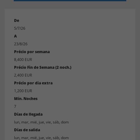
las
playas de la Costa Dorada solo 10
minutos.
¡Estamos orgullosos de
poder ofrecerle una casa de vacaciones lujosa y
De
5/7/26
sostenible
que ofrece todo lo que podría desear!
A
Instalaciones:
23/8/26
Casa de 500 m2 de alto standing
Précio por semana
7 dormitorios (3 suites, 2 amplios dormitorios y 1
8,400 EUR
Précio Fin de Semana (2 noch.)
apartamento de dos dormitorios)
2,400 EUR
8 baños completamente equipados (en suite en
Précio por dia extra
cada unidad)
1,200 EUR
Cocina totalmente equipada (lavavajillas, estufa,
Mín. Noches
vitrocerámica, microondas, etc.)
7
Días de llegada
Amplia sala de estar; comer
lun, mar, mié, jue, vie, sáb, dom
Salón con televisión
Días de salida
Varias terrazas al aire libre
lun, mar, mié, jue, vie, sáb, dom