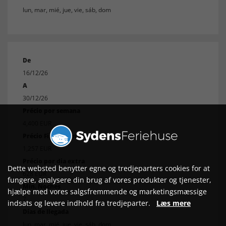
lun, mar, mié, jue, vie, sáb, dom
De
16/12/26
A
30/12/26
Précio por semana
4,400 EUR
Précio Fin de Semana (2 noch.)
1,257 EUR
Précio por dia extra
Dette websted benytter egne og tredjeparters cookies for at
628 EUR
fungere, analysere din brug af vores produkter og tjenester,
Mín. Noches
hjælpe med vores salgsfremmende og marketingsmæssige
7
indsats og levere indhold fra tredjeparter.
Læs mere
Días de llegada
lun, mar, mié, jue, vie, sáb, dom