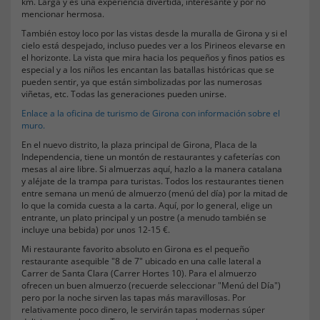
km. Larga y es una experiencia divertida, interesante y por no
mencionar hermosa.
También estoy loco por las vistas desde la muralla de Girona y si el
cielo está despejado, incluso puedes ver a los Pirineos elevarse en
el horizonte. La vista que mira hacia los pequeños y finos patios es
especial y a los niños les encantan las batallas históricas que se
pueden sentir, ya que están simbolizadas por las numerosas
viñetas, etc. Todas las generaciones pueden unirse.
Enlace a la oficina de turismo de Girona con información sobre el
muro.
En el nuevo distrito, la plaza principal de Girona, Placa de la
Independencia, tiene un montón de restaurantes y cafeterías con
mesas al aire libre. Si almuerzas aquí, hazlo a la manera catalana
y aléjate de la trampa para turistas. Todos los restaurantes tienen
entre semana un menú de almuerzo (menú del día) por la mitad de
lo que la comida cuesta a la carta. Aquí, por lo general, elige un
entrante, un plato principal y un postre (a menudo también se
incluye una bebida) por unos 12-15 €.
Mi restaurante favorito absoluto en Girona es el pequeño
restaurante asequible "8 de 7" ubicado en una calle lateral a
Carrer de Santa Clara (Carrer Hortes 10). Para el almuerzo
ofrecen un buen almuerzo (recuerde seleccionar "Menú del Día")
pero por la noche sirven las tapas más maravillosas. Por
relativamente poco dinero, le servirán tapas modernas súper