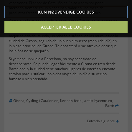
vacaciones. El sabor de Cataluña es único y caminar por el
mercado siempre es un placer inspirador en una meca de
KUN NØDVENDIGE COOKIES
productos frescos, con mayor frecuencia en el área local.
Como quizás ya sepas, vale la pena visitar Girona, así que trata de
convencer a los niños de que abandonen la piscina durante unas
ACCEPTER ALLE COOKIES
horas, porque definitivamente también disfrutarán de la ciudad: el
mejor helado del mundo, un rebaño histórico. en las murallas de la
ciudad de Girona, seguido de un buen almuerzo (menú del día) en
la plaza principal de Girona. Te encantará y me atrevo a decir que
los niños no se quejarán.
Si ya tiene un vuelo a Barcelona, ​​no hay necesidad de
desesperarse. Se puede llegar fácilmente a Girona en tren desde
Barcelona, ​​y la ciudad tiene muchos lugares de interés y encanto
catalán para justificar uno o dos viajes de un día a su vecino
famoso y bien atendido.
Girona
,
Cykling i Catalonien
,
Kør selv ferie
,
antikt bycentrum
,
Partir
Entrada siguente