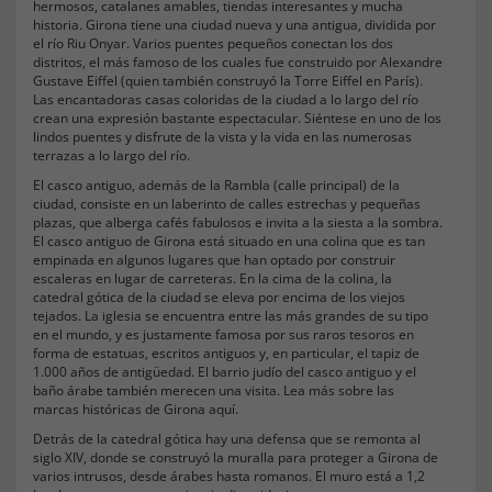
hermosos, catalanes amables, tiendas interesantes y mucha
historia. Girona tiene una ciudad nueva y una antigua, dividida por
el río Riu Onyar. Varios puentes pequeños conectan los dos
distritos, el más famoso de los cuales fue construido por Alexandre
Gustave Eiffel (quien también construyó la Torre Eiffel en París).
Las encantadoras casas coloridas de la ciudad a lo largo del río
crean una expresión bastante espectacular. Siéntese en uno de los
lindos puentes y disfrute de la vista y la vida en las numerosas
terrazas a lo largo del río.
El casco antiguo, además de la Rambla (calle principal) de la
ciudad, consiste en un laberinto de calles estrechas y pequeñas
plazas, que alberga cafés fabulosos e invita a la siesta a la sombra.
El casco antiguo de Girona está situado en una colina que es tan
empinada en algunos lugares que han optado por construir
escaleras en lugar de carreteras. En la cima de la colina, la
catedral gótica de la ciudad se eleva por encima de los viejos
tejados. La iglesia se encuentra entre las más grandes de su tipo
en el mundo, y es justamente famosa por sus raros tesoros en
forma de estatuas, escritos antiguos y, en particular, el tapiz de
1.000 años de antigüedad. El barrio judío del casco antiguo y el
baño árabe también merecen una visita. Lea más sobre las
marcas históricas de Girona aquí.
Detrás de la catedral gótica hay una defensa que se remonta al
siglo XIV, donde se construyó la muralla para proteger a Girona de
varios intrusos, desde árabes hasta romanos. El muro está a 1,2